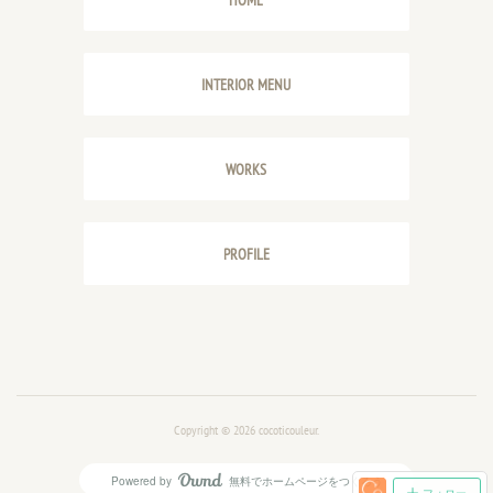
HOME
INTERIOR MENU
WORKS
PROFILE
Copyright ©
2026
cocoticouleur
.
Powered by
無料でホームページをつくろう
AmebaOwnd